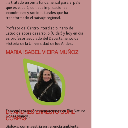
Ha tratado un tema fundamental para el país
que es el café, con sus implicaciones
económicas y socioculturales que ha
transformado el paisaje regional.
Profesor del Centro Interdisciplinario de
Estudios sobre desarrollo (Cider) y hoy en día
es profesor asociado del Departamento de
Historia de la Universidad de los Andes.
MARIA ISABEL VIEIRA MUÑOZ
Especialista en Compensaciones en The Nature
Dr. ANDRES ERNESTO GUHL
Conservancy .
CORPAS
Bióloga, con maestría en gerencia ambiental.