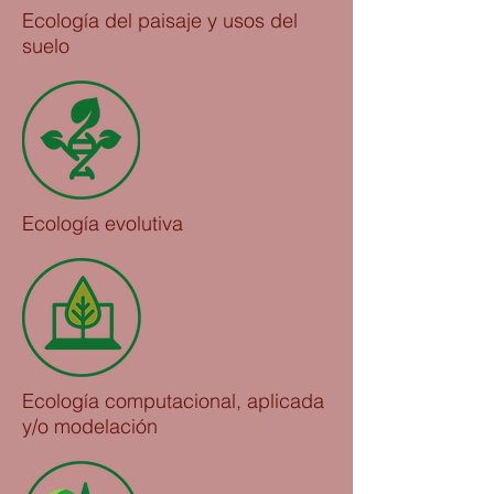
Ecología del paisaje y usos del
suelo
Ecología evolutiva
Ecología computacional, aplicada
y/o modelación