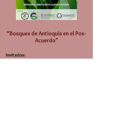
“Bosques de Antioquia en el Pos-
Acuerdo”
Invitados:
Juan Felipe Blanco-Libreros,
PhD.
Manglares de Antioquia y de Colombia
en el pos-acuerdo.
Álvaro Idárraga Piedrahita
Estado actual del bosque seco en
Antioquia
Sebastián González-Caro