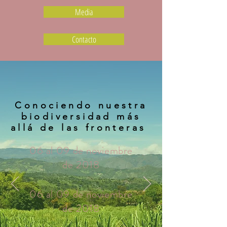
Media
Contacto
Conociendo nuestra
biodiversidad más
allá de las fronteras
06 al 09 de noviembre
de 2018
06 al 09 de noviembre
de 2018