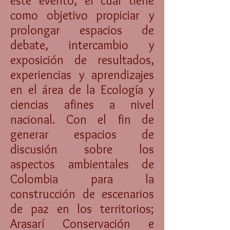
este evento, el cual tiene
como objetivo propiciar y
prolongar espacios de
debate, intercambio y
exposición de resultados,
experiencias y aprendizajes
en el área de la Ecología y
ciencias afines a nivel
nacional. Con el fin de
generar espacios de
discusión sobre los
aspectos ambientales de
Colombia para la
construcción de escenarios
de paz en los territorios;
Arasarí Conservación e