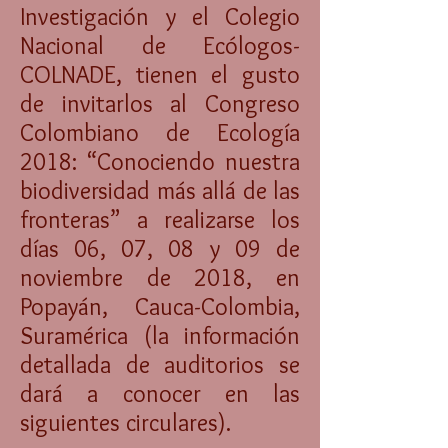
Investigación y el Colegio
Nacional de Ecólogos-
COLNADE, tienen el gusto
de invitarlos al Congreso
Colombiano de Ecología
2018: “Conociendo nuestra
biodiversidad más allá de las
fronteras” a realizarse los
días 06, 07, 08 y 09 de
noviembre de 2018, en
Popayán, Cauca-Colombia,
Suramérica (la información
detallada de auditorios se
dará a conocer en las
siguientes circulares).