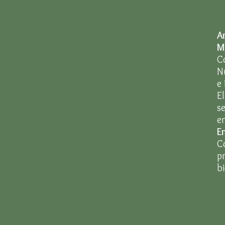
A
M
C
N
e
E
s
e
En
C
p
b