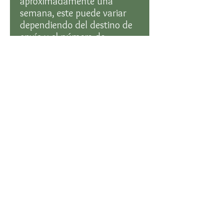
aproximadamente una
semana, este puede variar
dependiendo del destino de
envío y el número de
artículos
Envíos a nivel nacional
Con tu compra estas
contribuyendo a la
financiación de proyectos de
investigación para la
conservación de la
biodiversidad colombiana.
© Arasarí Conservación e Investigación S.A.S. 2026
contacto@arasari-ci.com