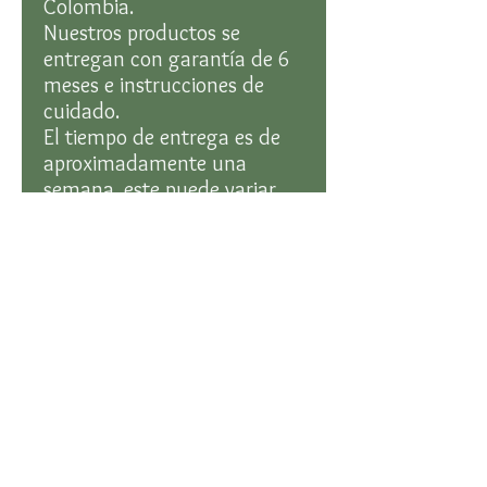
Colombia.
Nuestros productos se
entregan con garantía de 6
meses e instrucciones de
cuidado.
El tiempo de entrega es de
aproximadamente una
semana, este puede variar
dependiendo del destino de
envío y el número de
artículos
Envíos a nivel nacional
Con tu compra estas
contribuyendo a la
financiación de proyectos de
investigación para la
conservación de la
biodiversidad colombiana.