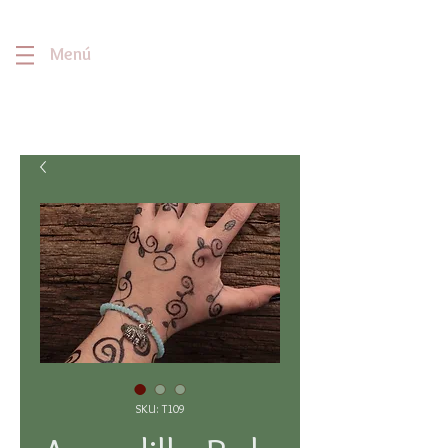
Menú
SKU: T109