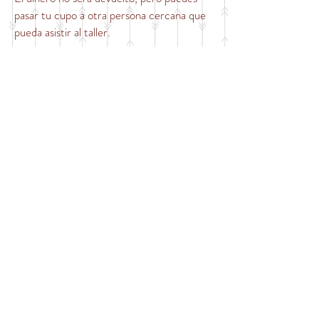
pasar tu cupo a otra persona cercana que
pueda asistir al taller.
Actualmente soy estudiante de maestría.
¿Eso cuenta para inscribirme como
estudiante o debo pagar como particular?
El precio para estudiantes aplica para
estudiantes actuales de colegio, pregrado,
especializaciones o maestría. Solo deben
mandar junto con el comprobante de pago
un documento que certifique que es
estudiante.
¿Qué debo hacer si quiero asistir en grupo
al evento?
Todas las personas del grupo deben llenar
el formulario de pre-inscripción. Después